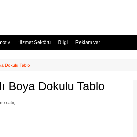
motiv
Hizmet Sektörü
Bilgi
Reklam ver
ya Dokulu Tablo
lı Boya Dokulu Tablo
ine satış