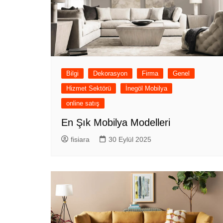
Bilgi
Dekorasyon
Firma
Genel
Hizmet Sektörü
İnegöl Mobilya
online satış
En Şık Mobilya Modelleri
fisiara
30 Eylül 2025