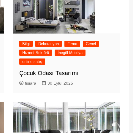
Bilgi
Dekorasyon
Firma
Genel
Hizmet Sektörü
İnegöl Mobilya
online satış
Çocuk Odası Tasarımı
fisiara
30 Eylül 2025