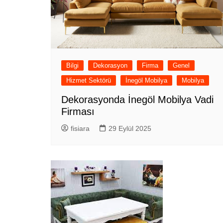
Bilgi
Dekorasyon
Firma
Genel
Hizmet Sektörü
İnegöl Mobilya
Mobilya
Dekorasyonda İnegöl Mobilya Vadi
Firması
fisiara
29 Eylül 2025