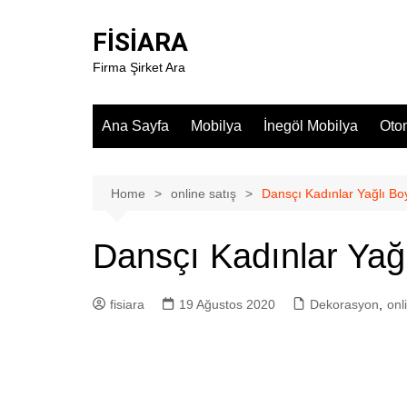
Skip
to
FİSİARA
content
Firma Şirket Ara
Ana Sayfa
Mobilya
İnegöl Mobilya
Oto
Home
online satış
Dansçı Kadınlar Yağlı Bo
Dansçı Kadınlar Yağ
fisiara
19 Ağustos 2020
Dekorasyon
,
onl