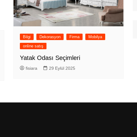
Bilgi
Dekorasyon
Firma
Mobilya
online satış
Yatak Odası Seçimleri
fisiara
29 Eylül 2025