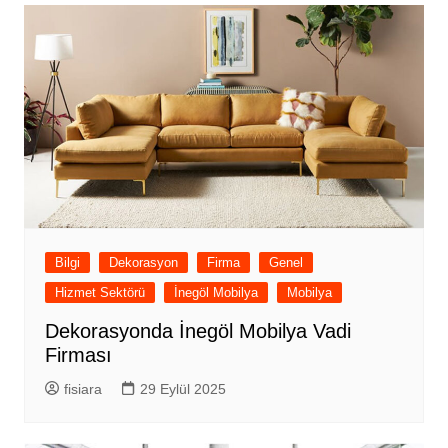
Bilgi
Dekorasyon
Firma
Genel
Hizmet Sektörü
İnegöl Mobilya
Mobilya
Dekorasyonda İnegöl Mobilya Vadi
Firması
fisiara
29 Eylül 2025