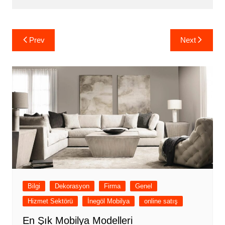
Yazı
Prev
Next
gezinmesi
Bilgi
Dekorasyon
Firma
Genel
Hizmet Sektörü
İnegöl Mobilya
online satış
En Şık Mobilya Modelleri