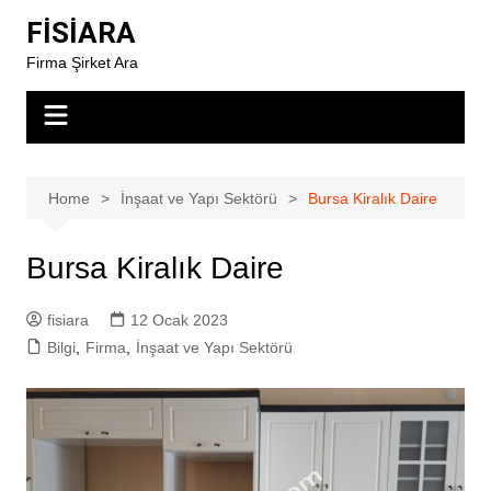
Skip
FİSİARA
to
Firma Şirket Ara
content
Home
İnşaat ve Yapı Sektörü
Bursa Kiralık Daire
Bursa Kiralık Daire
fisiara
12 Ocak 2023
Bilgi
,
Firma
,
İnşaat ve Yapı Sektörü