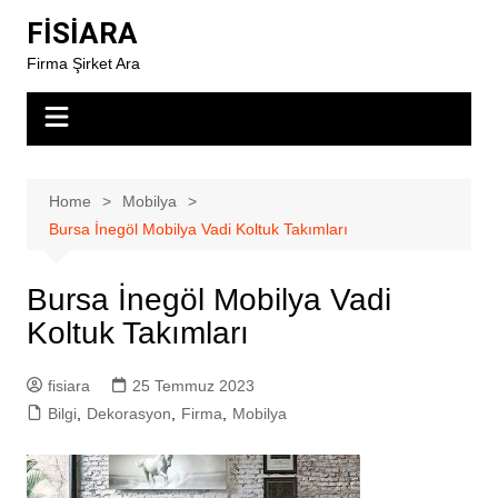
Skip
FİSİARA
to
Firma Şirket Ara
content
Home
Mobilya
Bursa İnegöl Mobilya Vadi Koltuk Takımları
Bursa İnegöl Mobilya Vadi
Koltuk Takımları
fisiara
25 Temmuz 2023
Bilgi
,
Dekorasyon
,
Firma
,
Mobilya