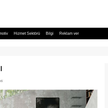
motiv
Hizmet Sektörü
Bilgi
Reklam ver
ı
ti