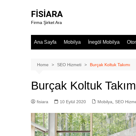
Skip
to
FİSİARA
content
Firma Şirket Ara
Ana Sayfa
Mobilya
İnegöl Mobilya
Oto
Home
SEO Hizmeti
Burçak Koltuk Takımı
Burçak Koltuk Takım
fisiara
10 Eylül 2020
Mobilya
,
SEO Hizme