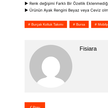
► Renk değişimi Farklı Bir Özellik Eklenmediği
► Ürünün Ayak Rengini Beyaz veya Ceviz olmak
Burçak Koltuk Takımı
Bursa
Mobily
Fisiara
Yazı
Prev