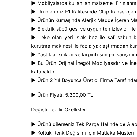
► Mobilyalarda kullanılan malzeme Fırınlanmı
► Ürünlerimiz E1 Kalitesinde Olup Kanseroje
► Ürünün Kumaşında Alerjik Madde İçeren Ma
► Elektrik süpürgesi ve uygun temizleyici ile t
► Leke olan yeri ıslak bez ile saf sabun kul
kurutma makinesi ile fazla yaklaştırmadan kuru
► Yastıklar silikon ve kırpıntı sünger karışımın
► Bu Ürün Orijinal İnegöl Mobilyasıdır ve İne
katacaktır.
► Ürün 2 Yıl Boyunca Üretici Firma Tarafında
► Ürün Fiyatı: 5.300,00 TL
Değiştirilebilir Özellikler
► Ürünü dilerseniz Tek Parça Halinde de Alabi
► Koltuk Renk Değişimi için Mutlaka Müşteri 