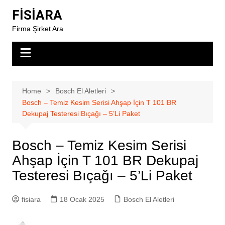
Skip
FİSİARA
to
Firma Şirket Ara
content
Home
Bosch El Aletleri
Bosch – Temiz Kesim Serisi Ahşap İçin T 101 BR
Dekupaj Testeresi Bıçağı – 5’Li Paket
Bosch – Temiz Kesim Serisi
Ahşap İçin T 101 BR Dekupaj
Testeresi Bıçağı – 5’Li Paket
fisiara
18 Ocak 2025
Bosch El Aletleri