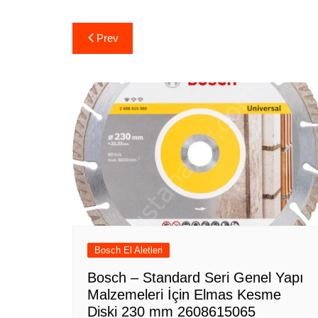
Yazı
Prev
gezinmesi
Bosch El Aletleri
Bosch – Standard Seri Genel Yapı
Malzemeleri İçin Elmas Kesme
Diski 230 mm 2608615065