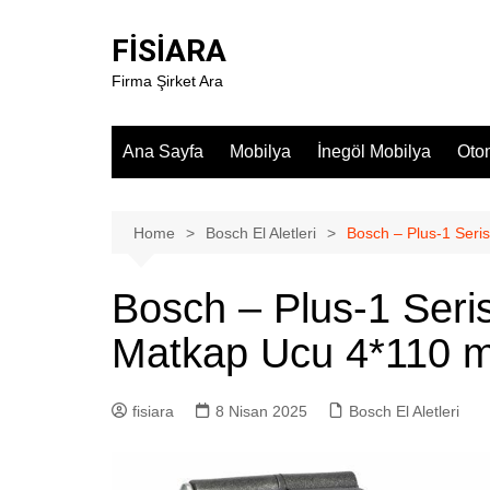
Skip
to
FİSİARA
content
Firma Şirket Ara
Ana Sayfa
Mobilya
İnegöl Mobilya
Oto
Home
Bosch El Aletleri
Bosch – Plus-1 Seri
Bosch – Plus-1 Seris
Matkap Ucu 4*110 
fisiara
8 Nisan 2025
Bosch El Aletleri