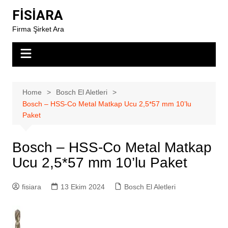
Skip
FİSİARA
to
Firma Şirket Ara
content
Home
Bosch El Aletleri
Bosch – HSS-Co Metal Matkap Ucu 2,5*57 mm 10’lu
Paket
Bosch – HSS-Co Metal Matkap
Ucu 2,5*57 mm 10’lu Paket
fisiara
13 Ekim 2024
Bosch El Aletleri