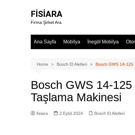
Skip
to
FİSİARA
content
Firma Şirket Ara
Ana Sayfa
Mobilya
İnegöl Mobilya
Oto
Home
Bosch El Aletleri
Bosch GWS 14-125 S
Bosch GWS 14-125 S
Taşlama Makinesi
fisiara
2 Eylül 2024
Bosch El Aletleri