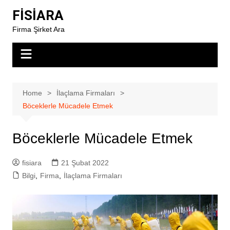
Skip
FİSİARA
to
Firma Şirket Ara
content
Home
İlaçlama Firmaları
Böceklerle Mücadele Etmek
Böceklerle Mücadele Etmek
fisiara
21 Şubat 2022
Bilgi
,
Firma
,
İlaçlama Firmaları