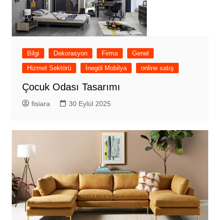
Bilgi
Dekorasyon
Firma
Genel
Hizmet Sektörü
İnegöl Mobilya
online satış
Çocuk Odası Tasarımı
fisiara
30 Eylül 2025