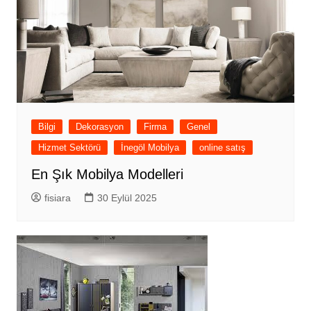
Bilgi
Dekorasyon
Firma
Genel
Hizmet Sektörü
İnegöl Mobilya
online satış
En Şık Mobilya Modelleri
fisiara
30 Eylül 2025