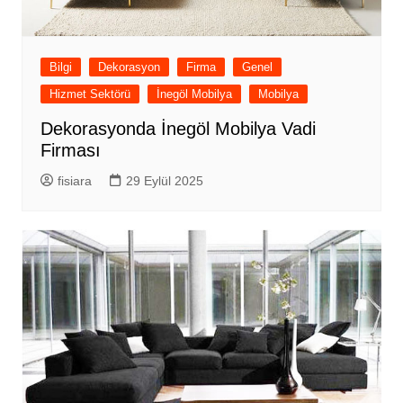
Bilgi
Dekorasyon
Firma
Genel
Hizmet Sektörü
İnegöl Mobilya
Mobilya
Dekorasyonda İnegöl Mobilya Vadi
Firması
fisiara
29 Eylül 2025