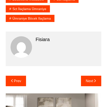
Sct İlaçlama Ümraniye
Ümraniye Böcek Ilaçlama
Fisiara
Yazı
Prev
Next
gezinmesi