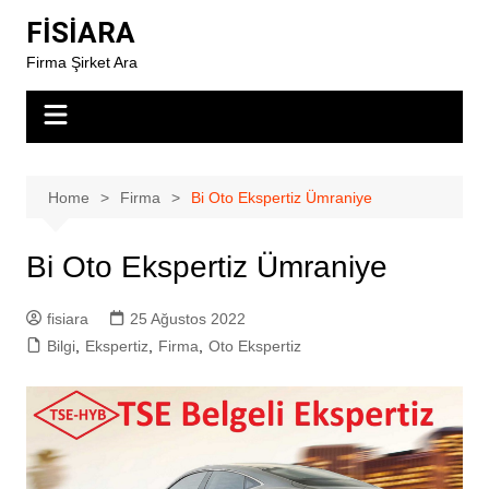
Skip
FİSİARA
to
Firma Şirket Ara
content
Home
Firma
Bi Oto Ekspertiz Ümraniye
Bi Oto Ekspertiz Ümraniye
fisiara
25 Ağustos 2022
Bilgi
,
Ekspertiz
,
Firma
,
Oto Ekspertiz