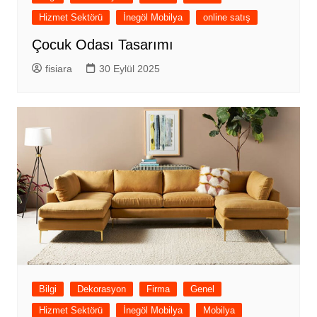
Hizmet Sektörü
İnegöl Mobilya
online satış
Çocuk Odası Tasarımı
fisiara
30 Eylül 2025
Bilgi
Dekorasyon
Firma
Genel
Hizmet Sektörü
İnegöl Mobilya
Mobilya