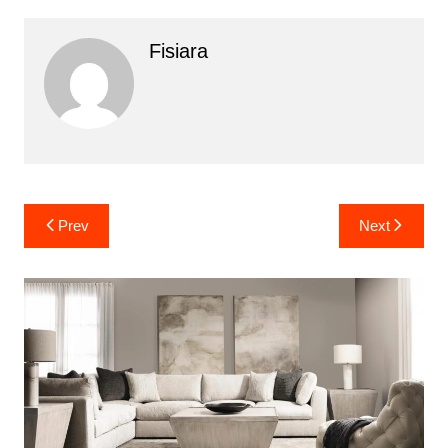
Fisiara
Yazı
Prev
Next
gezinmesi