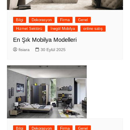
Bilgi
Dekorasyon
Firma
Genel
Hizmet Sektörü
İnegöl Mobilya
online satış
En Şık Mobilya Modelleri
fisiara
30 Eylül 2025
Bilgi
Dekorasyon
Firma
Genel