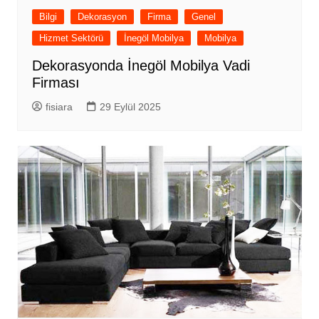
Bilgi
Dekorasyon
Firma
Genel
Hizmet Sektörü
İnegöl Mobilya
Mobilya
Dekorasyonda İnegöl Mobilya Vadi
Firması
fisiara
29 Eylül 2025