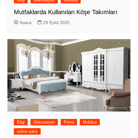
Bilgi
Dekorasyon
Mobilya
Mutfaklarda Kullanılan Köşe Takımları
fisiara
29 Eylül 2025
Bilgi
Dekorasyon
Firma
Mobilya
online satış