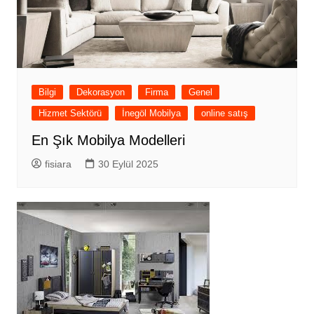
Bilgi
Dekorasyon
Firma
Genel
Hizmet Sektörü
İnegöl Mobilya
online satış
En Şık Mobilya Modelleri
fisiara
30 Eylül 2025