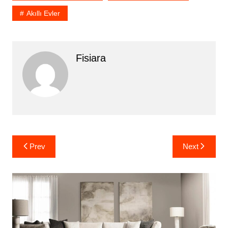
Akıllı Evler
Fisiara
Yazı
Prev
Next
gezinmesi