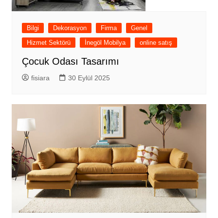
Bilgi
Dekorasyon
Firma
Genel
Hizmet Sektörü
İnegöl Mobilya
online satış
Çocuk Odası Tasarımı
fisiara
30 Eylül 2025