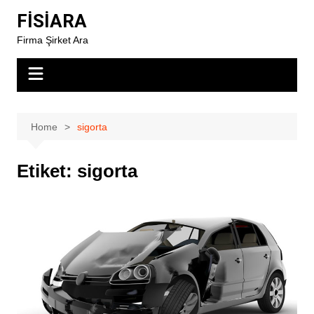
Skip
FİSİARA
to
Firma Şirket Ara
content
Home
sigorta
Etiket:
sigorta