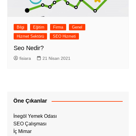
Bilgi
Eğitim
Firma
Genel
Hizmet Sektörü
SEO Hizmeti
Seo Nedir?
fisiara
21 Nisan 2021
Öne Çıkanlar
İnegöl Yemek Odası
SEO Çalışması
İç Mimar