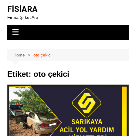
Skip
FİSİARA
to
Firma Şirket Ara
content
Home
oto çekici
Etiket:
oto çekici