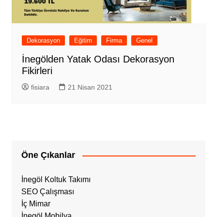
Dekorasyon
Eğitim
Firma
Genel
İnegölden Yatak Odası Dekorasyon
Fikirleri
fisiara
21 Nisan 2021
Öne Çıkanlar
İnegöl Koltuk Takımı
SEO Çalışması
İç Mimar
İnegöl Mobilya