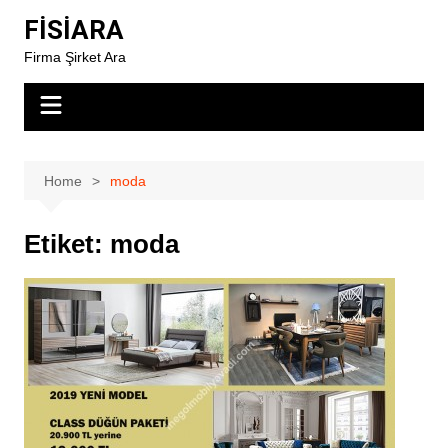
Skip
FİSİARA
to
Firma Şirket Ara
content
Home
moda
Etiket:
moda