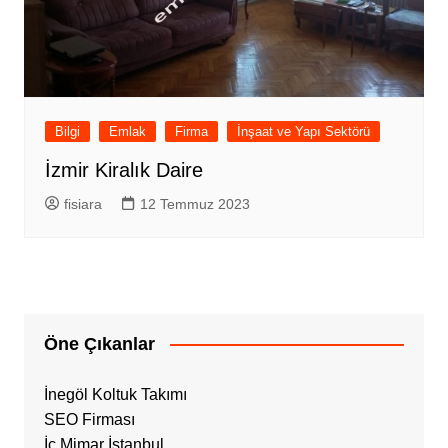
Bilgi
Emlak
Firma
İnşaat ve Yapı Sektörü
İzmir Kiralık Daire
fisiara
12 Temmuz 2023
Öne Çıkanlar
İnegöl Koltuk Takımı
SEO Firması
İç Mimar İstanbul