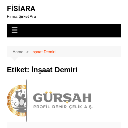
Skip
FİSİARA
to
Firma Şirket Ara
content
Home
İnşaat Demiri
Etiket:
İnşaat Demiri