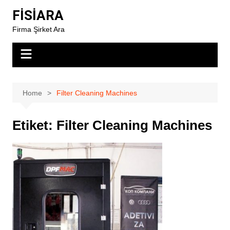
Skip
FİSİARA
to
Firma Şirket Ara
content
Home
Filter Cleaning Machines
Etiket:
Filter Cleaning Machines