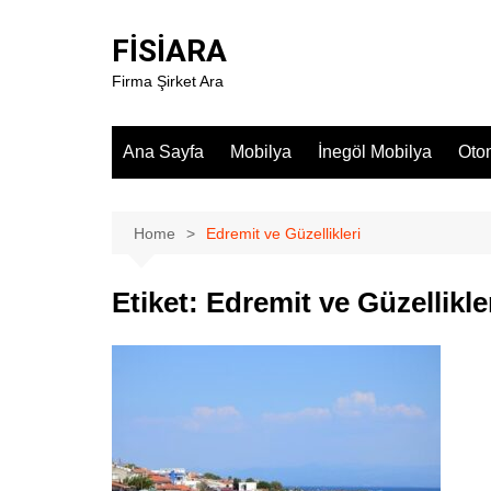
Skip
to
FİSİARA
content
Firma Şirket Ara
Ana Sayfa
Mobilya
İnegöl Mobilya
Oto
Home
Edremit ve Güzellikleri
Etiket:
Edremit ve Güzellikle