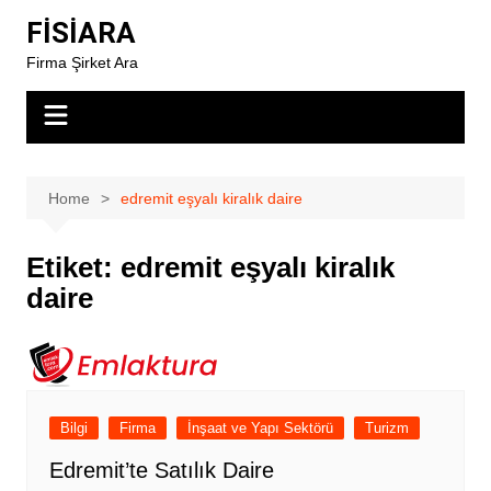
Skip
FİSİARA
to
Firma Şirket Ara
content
Home
edremit eşyalı kiralık daire
Etiket:
edremit eşyalı kiralık
daire
Bilgi
Firma
İnşaat ve Yapı Sektörü
Turizm
Edremit’te Satılık Daire