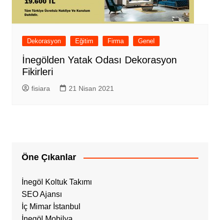
Dekorasyon
Eğitim
Firma
Genel
İnegölden Yatak Odası Dekorasyon
Fikirleri
fisiara
21 Nisan 2021
Öne Çıkanlar
İnegöl Koltuk Takımı
SEO Ajansı
İç Mimar İstanbul
İnegöl Mobilya