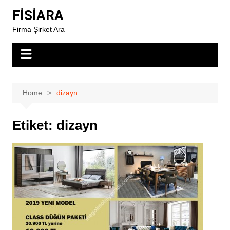
Skip
FİSİARA
to
Firma Şirket Ara
content
Home
dizayn
Etiket:
dizayn