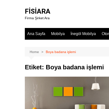
Skip
to
FİSİARA
content
Firma Şirket Ara
Ana Sayfa
Mobilya
İnegöl Mobilya
Oto
Home
Boya badana işlemi
Etiket:
Boya badana işlemi