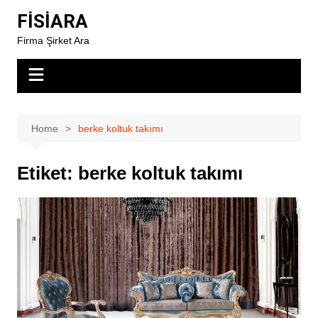
Skip
FİSİARA
to
Firma Şirket Ara
content
Home
berke koltuk takımı
Etiket:
berke koltuk takımı