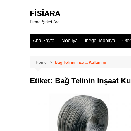
Skip
to
FİSİARA
content
Firma Şirket Ara
Ana Sayfa
Mobilya
İnegöl Mobilya
Oto
Home
Bağ Telinin İnşaat Kullanımı
Etiket:
Bağ Telinin İnşaat Ku