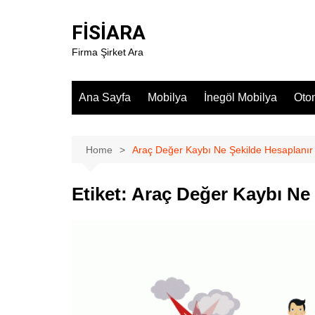
Skip
to
FİSİARA
content
Firma Şirket Ara
Ana Sayfa
Mobilya
İnegöl Mobilya
Oto
Home
Araç Değer Kaybı Ne Şekilde Hesaplanır
Etiket:
Araç Değer Kaybı Ne 