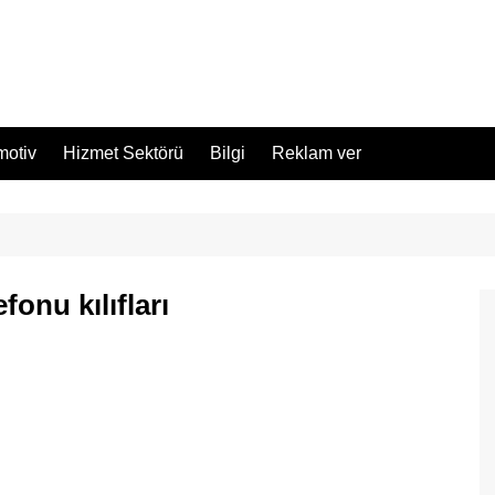
motiv
Hizmet Sektörü
Bilgi
Reklam ver
fonu kılıfları