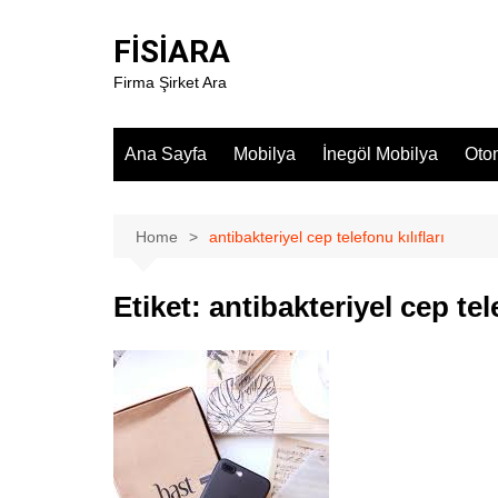
Skip
to
FİSİARA
content
Firma Şirket Ara
Ana Sayfa
Mobilya
İnegöl Mobilya
Oto
Home
antibakteriyel cep telefonu kılıfları
Etiket:
antibakteriyel cep tele