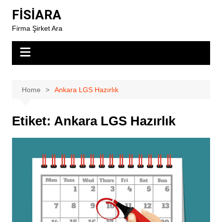
Skip
FİSİARA
to
Firma Şirket Ara
content
Home
Ankara LGS Hazırlık
Etiket:
Ankara LGS Hazırlık